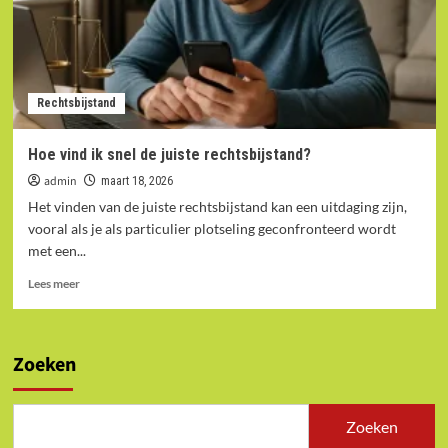
Rechtsbijstand
Hoe vind ik snel de juiste rechtsbijstand?
admin
maart 18, 2026
Het vinden van de juiste rechtsbijstand kan een uitdaging zijn,
vooral als je als particulier plotseling geconfronteerd wordt
met een...
Lees
Lees meer
meer
over
Hoe
vind
Zoeken
ik
snel
de
Zoeken
juiste